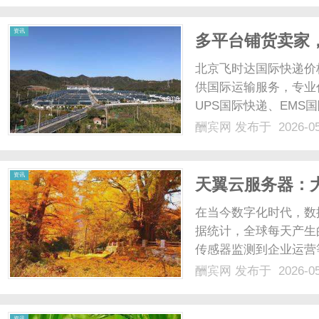
资讯
多平台铺货卖家
率-寄国际件、查
北京飞时达国际快递价
供国际运输服务，专业代
UPS国际快递、EMS
业务。多平台铺货卖家
酬宾网
发布于 2026-0
乱的痛点，亚马逊、速卖
准化海运......
资讯
天翼云服务器：
在当今数字化时代，数
据统计，全球每天产生
传感器监测到企业运营
带来了前所未有的机遇
酬宾网
发布于 2026-0
值的信息，为企业决策
而出。而在大数据分析的过
资讯