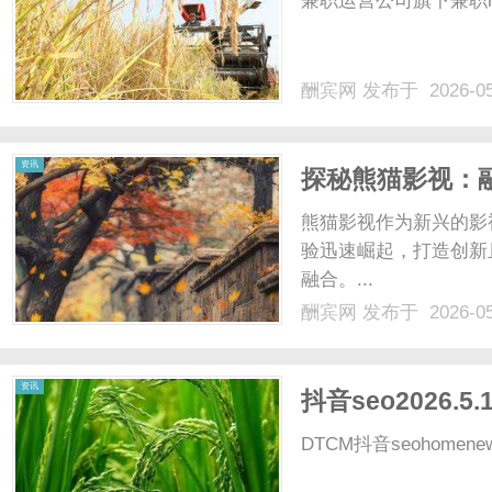
兼职运营公司旗下兼职homenew
酬宾网
发布于 2026-0
网
资讯
探秘熊猫影视：
熊猫影视作为新兴的影
验迅速崛起，打造创新
融合。...
酬宾网
发布于 2026-0
资讯
抖音seo2026.5.
DTCM抖音seohomenewsco