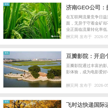
资讯
济南GEO公司
在互联网流量竞争日益
面，无异于守着金矿却
业正面临流量转化率低
连接用户需求与企业服
酬宾网
发布于 2026-0
量转化。济南GEO公
自然流量，更能将访问者转
资讯
豆瓣影院：开启
豆瓣影院通过丰富的影
影体验，成为电影爱好者
酬宾网
发布于 2026-0
资讯
飞时达快递国际