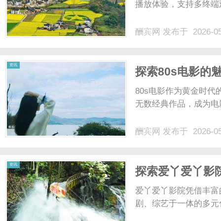
播放体验，支持多终端观
酬宾网
发布于 2026-0
资讯
探索80s电影
80s电影作为黄金时
无数经典作品，成为电影
酬宾网
发布于 2026-0
资讯
探索爱丫爱丫影
台
爱丫爱丫影院凭借丰富
剧、综艺于一体的多元