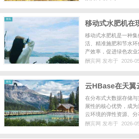
资讯
移动式水肥机在
移动式水肥机是一种集
活、精准施肥和节水环
产效率，促进绿色农业发
酬宾网
发布于 2026-0
资讯
云HBase在天
在分布式大数据存储与
展性的核心优势，成为
云环境的弹性资源、分
HBase向云原生架
酬宾网
发布于 2026-0
资源弹性等层面完成深
HBase在云环境下的存储..