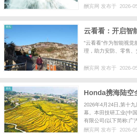
酬宾网
发布于 2026-0
资讯
云看看：开启智
“云看看”作为智能视
理，助力安防、零售、交
酬宾网
发布于 2026-0
资讯
Honda携海
2026年4月24日,第
幕。本田技研工业(中国
有限公司(以下简称:广汽
Honda),携海陆空全
酬宾网
发布于 2026-0
行公司”的全面实力,打造出