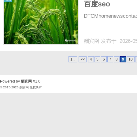
百度seo
DTCMhomenewscontactl
酬宾网
发布于 2026-0
1...
<<
4
5
6
7
8
9
10
Powered by
酬宾网
X1.0
© 2015-2020
酬宾网
版权所有