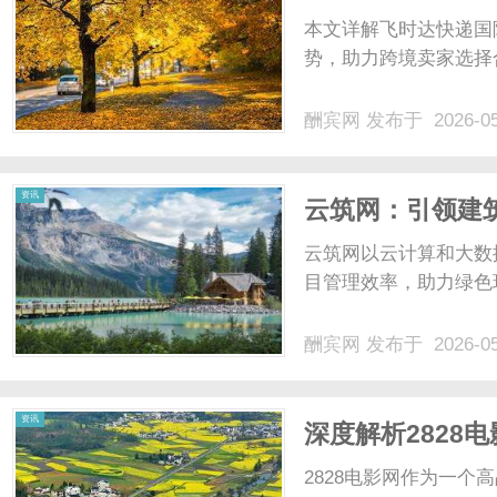
分析
本文详解飞时达快递国
势，助力跨境卖家选择
酬宾网
发布于 2026-0
资讯
云筑网：引领建
云筑网以云计算和大数
目管理效率，助力绿色环
酬宾网
发布于 2026-0
资讯
深度解析2828
台
2828电影网作为一