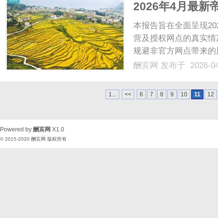
2026年4月最
开）实地考察・
本报告旨在全面呈现2
营及授权网点的真实情
规避非官方网点带来的
威媒体平台佐证、实地
酬宾网
发布于 2026-0
的真实性、确定性和实
务等核心维度展开。帝舵官
1...
<<
6
7
8
9
10
11
12
Powered by
酬宾网
X1.0
© 2015-2020
酬宾网
版权所有