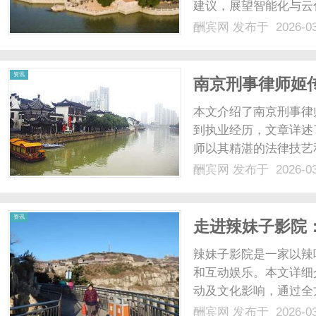
建议，展望智能化与云化
酬宾网
发布于 2026-0
资讯
南京刑事律师姬
义捍卫者
本文介绍了南京刑事律
到执业经历，文章详述
师以其精湛的法律技艺
于维护司法公正和当事人
酬宾网
发布于 2026-0
资讯
走进辣妹子影院
辣妹子影院是一家以辣
和互动娱乐。本文详细
动及文化影响，通过全
力。...
酬宾网
发布于 2026-0