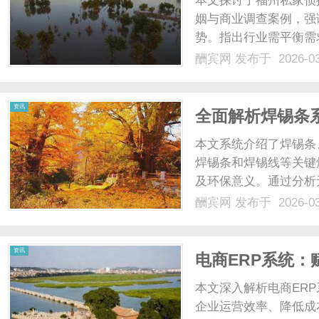
本文探讨了福州私家侦
姻与商业调查案例，强
势。指出行业需平衡需求
酬宾网
发布于 2026-0
网
资讯
全面解析焊锡条
术与应用
本文系统介绍了焊锡条
焊锡条和焊锡线等关键
及环保意义。通过分析
异种金属焊接中的突破
酬宾网
发布于 2026-0
者提供全面视角，助力应
资讯
电商ERP系统
型
本文深入解析电商ER
企业运营效率、降低成