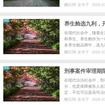
探讨手机电影网的兴起
酬宾网
发布于 2026-0
起与移动互联网的普及
视频流媒体的传输越来越顺
资讯
养生舱选九利，
在现代社会中，随着生
和养生。养生舱作为一
多养生舱品牌中，选九
生爱好者的首选。首先
酬宾网
发布于 2026-0
它不仅拥有高科技的智
舱内的温度、湿度和空气成
资讯
刑事案件审理期
在现代法治社会中，刑
分，也是保障被告人合
定，不仅可以提高司法
讨刑事案件审理期限的
酬宾网
发布于 2026-0
先，根据我国《刑事诉