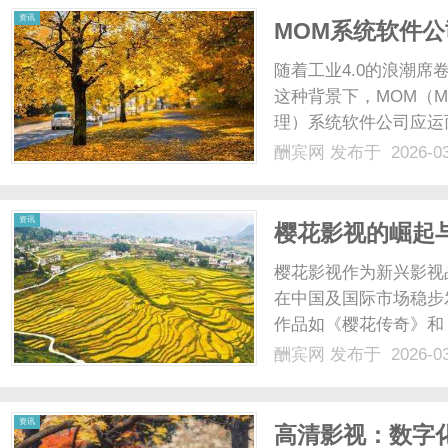
资讯
MOM系统软件
随着工业4.0的浪潮
这种背景下，MOM（Manuf
理）系统软件公司应运
系统软件公司将详细探
酬宾网
发布于 2026-0
软件，帮助企业实现更高
资讯
樱花影视的崛起
花
樱花影视作为新兴影视
在中国及国际市场稳步
作品如《樱花传奇》和
面的机遇与挑战，展现了
酬宾网
发布于 2026-0
资讯
高清影视：数字