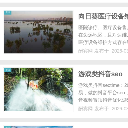
阶段。在侦查阶段，通常应
资讯
向日葵医疗设备
医院诊疗、医疗设备售
在边远地区，且对运维
医疗设备维护方式存在
延误诊疗；要么远程协
酬宾网
发布于 2026-0
诊断；要么缺乏完善的
要求。向日葵远程控制软件
资讯
游戏类抖音seo
游戏类抖音seotime：20
易，做的抖音平台seo
音视频置顶抖音优化游戏行
latestarticles游戏类
酬宾网
发布于 2026-0
资讯