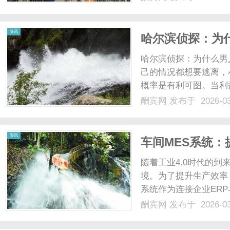
资讯
哈尔滨侦探：为
哈尔滨侦探：为什么男
己的情况都想要逃离，
概率是有利可图。当利
能付出一定的代价，那
酬宾网
发布于 2026-0
原配来找我求助，说她
婚十一年，两个人感情其实
资讯
车间MES系统：
随着工业4.0时代的
境。为了提升生产效率
系统作为连接企业ER
级的核心工具。本文将
酬宾网
发布于 2026-0
性。一、什么是车间M
（MES,ManufacturingExe