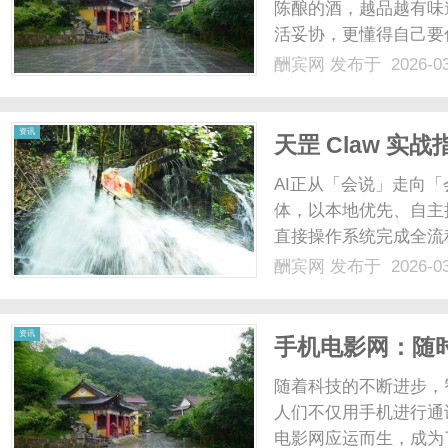
陈酿的酒，越品越有味
活妥协，更懂得自己要
期得不到滋养，一旦遇
酬宾网
发布于 2026-0
摇。不是她们不够坚定
足时，那种“被看见”的震撼
资讯
天罡 Claw 实
现
AI正从「会说」走向「会
体，以本地优先、自主
直接操作系统完成全流
开源后GitHub星标快
酬宾网
发布于 2026-0
高、安全配置易踩坑、
罡智算深......
资讯
手机电影网：随
随着科技的不断进步，
人们不仅用手机进行通
电影网应运而生，成为