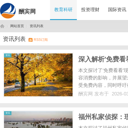
教育科研
投资理财
国际资讯
酬宾网
网站首页
资讯列表
资讯列表
RSS订阅
酬
›
›
资讯
深入解析'免费看
机遇
本文探讨了'免费看看
容消费的影响，并展望
受免费内容，同时呼吁行
酬宾网
发布于 2026-0
宾
资讯
福州私家侦探：
析