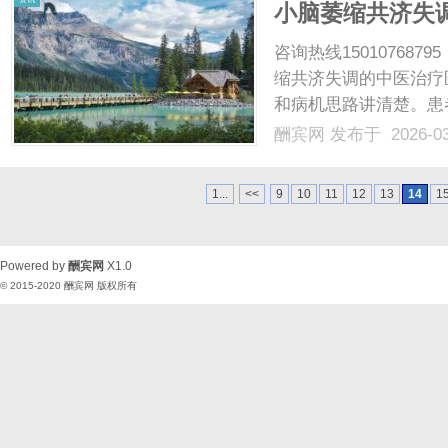
小脑萎缩共济失
录患者，被 “失
咨询热线1501076
缩共济失调的中医治疗
和病机思路讲清楚。患
41岁，但确诊小脑萎
酬宾网
发布于 2026-0
行动和正常生活都受到
情发展过程很典型，起初只是
1...
<<
9
10
11
12
13
14
1
Powered by
酬宾网
X1.0
© 2015-2020
酬宾网
版权所有