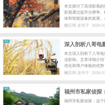
本文探讨了高清影视的
影视通过提升分辨率、
体和智能设备的发展。未
带宽和版权等挑战。...
酬宾网
发布于 2026-0
资讯
深入剖析八哥电
来展望
本文深入剖析了八哥电
业影响。文章详细介绍
优化和用户体验的优势
冲击。此外，还分析了
酬宾网
发布于 2026-0
展望了未来在技术变革
式，更成为数字娱乐生
资讯
互动。...
福州市私家侦探
福州市私家侦探：这个