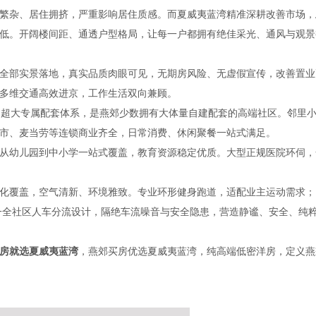
繁杂、居住拥挤，严重影响居住质感。而夏威夷蓝湾精准深耕改善市场，
低。开阔楼间距、通透户型格局，让每一户都拥有绝佳采光、通风与观景
全部实景落地，真实品质肉眼可见，无期房风险、无虚假宣传，改善置业
多维交通高效进京，工作生活双向兼顾。
万㎡超大专属配套体系，是燕郊少数拥有大体量自建配套的高端社区。邻里
市、麦当劳等连锁商业齐全，日常消费、休闲聚餐一站式满足。
从幼儿园到中小学一站式覆盖，教育资源稳定优质。大型正规医院环伺，
化覆盖，空气清新、环境雅致。专业环形健身跑道，适配业主运动需求；
唯一全社区人车分流设计，隔绝车流噪音与安全隐患，营造静谧、安全、纯
房就选夏威夷蓝湾
，燕郊买房优选夏威夷蓝湾，纯高端低密洋房，定义燕