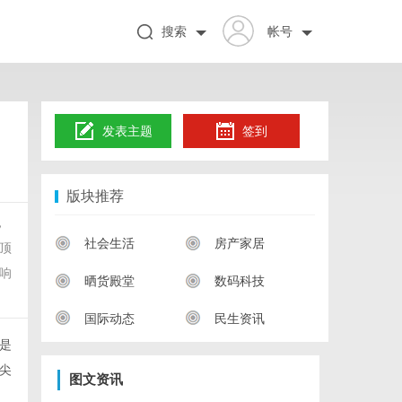
搜索
帐号
发表主题
签到
版块推荐
，
社会生活
房产家居
顶
响
晒货殿堂
数码科技
国际动态
民生资讯
是
尖
图文资讯