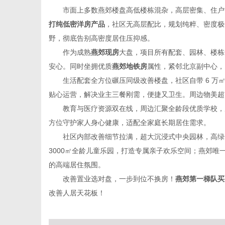
市面上多数燕郊楼盘高低楼栋混杂，高层密集、住户
打纯低密洋房产品
，社区无高层配比，规划纯粹、密度极
野，彻底告别高密度居住压抑感。
作为成熟
燕郊现房
大盘，项目所有配套、园林、楼栋
网
安心。同时坐拥优质
燕郊地铁房
属性，紧邻北京副中心，
生活配套全方位碾压同级改善楼盘，社区自带 6 
贴心运营，解决业主三餐刚需，便捷又卫生。周边物美超
教育与医疗资源双在线，周边汇聚全龄段优质学校，
方位守护家人身心健康，适配全家庭长期居住需求。
社区内部改善细节拉满，超大沉浸式中央园林，高绿
3000㎡全龄儿童乐园，打造专属亲子欢乐空间；燕郊
的高端居住氛围。
改善置业选对盘，一步到位不换房！
燕郊第一梯队买
改善人居天花板！