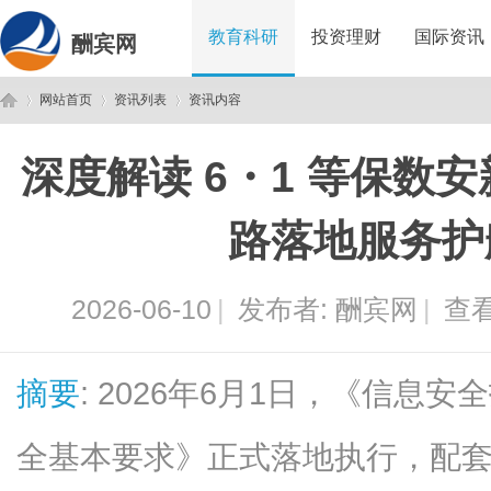
教育科研
投资理财
国际资讯
酬宾网
网站首页
资讯列表
资讯内容
深度解读 6・1 等保数
酬
›
›
›
路落地服务护
2026-06-10
|
发布者:
酬宾网
|
查看
摘要
: 2026年6月1日，《信息
宾
全基本要求》正式落地执行，配