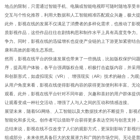
地点的限制，只需通过智能手机、电脑或智能电视即可随时随地享受
交互与个性化推荐，利用大数据和人工智能精准匹配观众兴趣，极大
此外，影视在线的发展不仅满足了消费者的多样化需求，也推动了影
质影视作品，这些作品往往在剧情构思和制作水平上具有高度竞争力
网
争力。同时，影视在线的迅猛增长也促使产业链的上下游更加紧密结
康和高效的影视生态系统。
然而，影视在线平台的快速发展也带来了一些挑战，比如版权保护问
序，提高用户体验，各平台强调版权合规，积极打击盗版内容，并采
和创新形式，如虚拟现实（VR）、增强现实（AR）技术的融合，为
从用户角度来看，影视在线使得影视内容的获得更加便利和丰富。无
观看。此外，影视在线平台针对不同年龄、兴趣和喜好的用户群体提
让观看变成一种社交活动，增强了人与人之间的互动和情感连接。
展望未来，随着5G网络、人工智能以及大数据技术的不断提升，影视
智能化和多元化。创作者可以借助平台获得更多表达空间与创意支持
总结来说，影视在线不仅改变了人们的观影方式，更深刻影响了影视
组成部分，未来依然具备巨大的发展潜力和广阔的市场空间。无论是