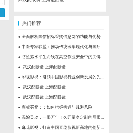
热门推荐
全面解析国信招标采购信息网的功能与优势
●
中医专家联盟：推动传统医学现代化与国际化的桥梁
●
防坠落水平生命线在高空作业安全中的关键作用与应用解析
●
武汉配眼镜 上海配眼镜
●
华视影视：引领中国影视行业创新发展的先行者
●
武汉配眼镜 上海配眼镜
●
武汉配眼镜 上海配眼镜
●
商标买卖：：如何把握机遇与规避风险
●
温婉灵动，一眼万年！久匠量身定制的眉眼唇，才是你整张脸的点睛之笔！淡颜系女生的气质加分项
●
麻花影视：打造中国喜剧影视新高地的创新典范
●