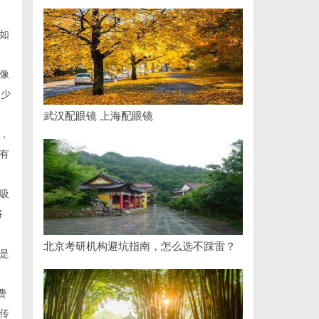
如
像
是少
武汉配眼镜 上海配眼镜
，
有
吸
将
北京考研机构避坑指南，怎么选不踩雷？
是
费
传