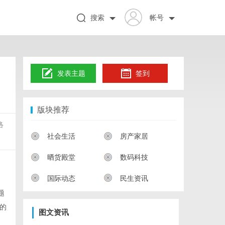
搜索
帐号
发表主题
签到
版块推荐
络
社会生活
房产家居
晒货殿堂
数码科技
国际动态
民生资讯
题
的
图文资讯