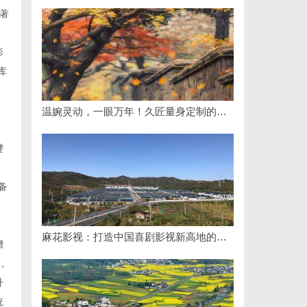
著
影
库
温婉灵动，一眼万年！久匠量身定制的眉眼唇，才是你整张脸的点睛之笔！淡颜系女生的气质加分项
键
备
麻花影视：打造中国喜剧影视新高地的创新典范
增
台。
升
统