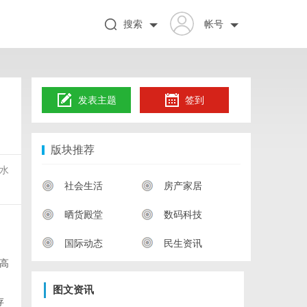
搜索
帐号
发表主题
签到
版块推荐
水
社会生活
房产家居
晒货殿堂
数码科技
国际动态
民生资讯
高
图文资讯
存