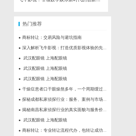
热门推荐
商标转让：交易风险与避坑指南
●
深入解析飞牛影视：打造优质影视体验的先锋平台
●
武汉配眼镜 上海配眼镜
●
武汉配眼镜 上海配眼镜
●
武汉配眼镜 上海配眼镜
●
干燥症患者口干眼燥熬多年，一个周期缓过来？老中医：一张辨证方对症，身体找回津液
●
探秘成都私家侦探行业：服务、案例与市场现状全面解析
●
揭秘南昌私家侦探行业的真实面貌与服务价值详解
●
武汉配眼镜 上海配眼镜
●
商标转让：专业转让流程代办，包转让成功再付款
●