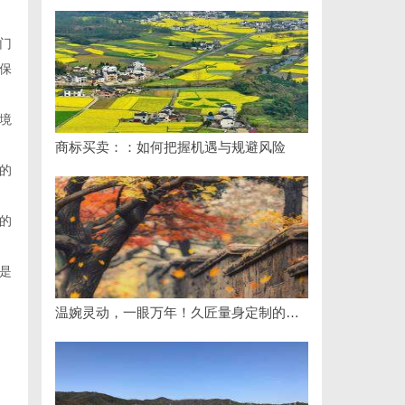
门
保
境
商标买卖：：如何把握机遇与规避风险
的
的
是
温婉灵动，一眼万年！久匠量身定制的眉眼唇，才是你整张脸的点睛之笔！淡颜系女生的气质加分项