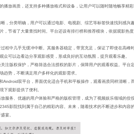
的播放画质，还支持多种播放格式和设备，让用户可以随时随地畅享精彩
局清晰，分类明确，用户可以通过电影、电视剧、综艺等标签快速找到感兴
片，节省了大量查找时间。平台还设有排行榜和推荐模块，依据观影热度
观看过程中几乎无缓冲中断。其服务器稳定，带宽充足，保证了即使在高峰
观众可以边看边分享观影感受，形成良好的互动氛围，提升观看乐趣。
积极关注版权保护，严格筛选合法授权的影片，保障用户的观看权益。平台
场趋势，不断满足用户多样化的观影需求。
S和Android双平台，界面优化适合手机和平板操作，观看画质同样清晰，
境下观影提供了便利。
的播放服务、优越的用户体验和严格的版权管理，成为了视频娱乐领域的佼
2345影院找到属于自己的精彩内容。未来，随着技术的不断进步和内容
听盛宴。