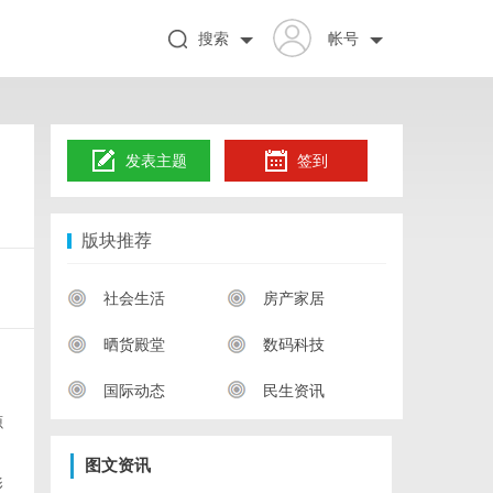
搜索
帐号
发表主题
签到
版块推荐
社会生活
房产家居
晒货殿堂
数码科技
国际动态
民生资讯
源
图文资讯
影