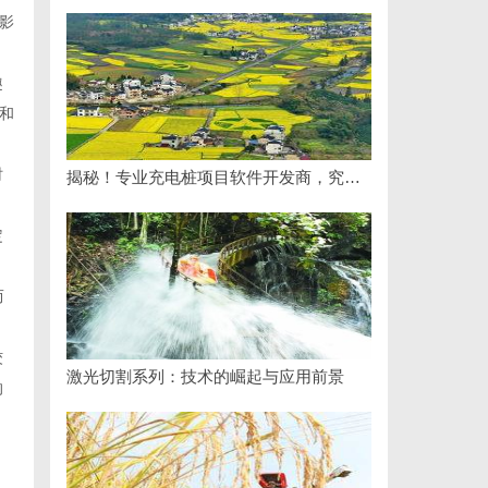
影
趣
和
时
揭秘！专业充电桩项目软件开发商，究竟藏着哪些行业秘诀？
定
而
佼
激光切割系列：技术的崛起与应用前景
的