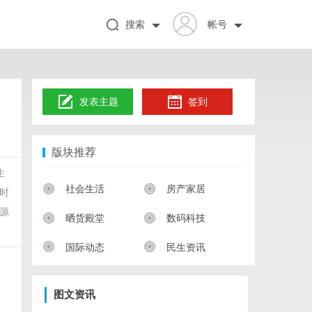
搜索
帐号
发表主题
签到
版块推荐
生
社会生活
房产家居
时
源
晒货殿堂
数码科技
国际动态
民生资讯
图文资讯