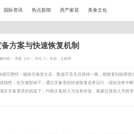
国际资讯
热点新闻
房产家居
美食文化
灾备方案与快速恢复机制
酬宾网
|
查看:
144
|
评论:
3
|
来源：互联网
求数据完整性：确保灾难发生后，数据不丢失且保持一致，能恢复到故障发
连续性：在灾难影响下，通过灾备系统快速恢复业务运行，缩短业务中断
满足灾备需求的前提下，均衡灾备投入与业务价值，规避过度投入导致资