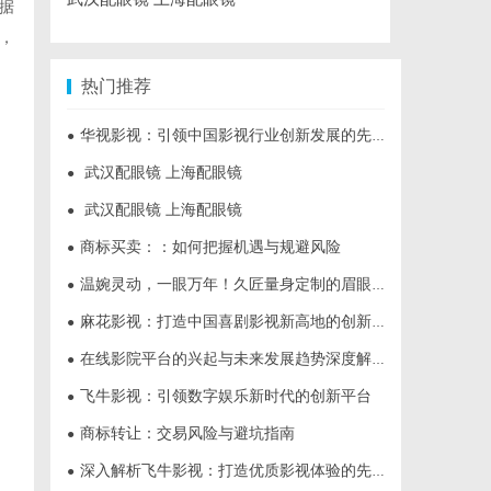
据
，
热门推荐
华视影视：引领中国影视行业创新发展的先行者
●
武汉配眼镜 上海配眼镜
●
武汉配眼镜 上海配眼镜
●
商标买卖：：如何把握机遇与规避风险
●
温婉灵动，一眼万年！久匠量身定制的眉眼唇，才是你整张脸的点睛之笔！淡颜系女生的气质加分项
●
麻花影视：打造中国喜剧影视新高地的创新典范
●
在线影院平台的兴起与未来发展趋势深度解析
●
飞牛影视：引领数字娱乐新时代的创新平台
●
商标转让：交易风险与避坑指南
●
深入解析飞牛影视：打造优质影视体验的先锋平台
●