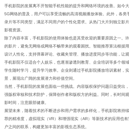
手机影院的发展离不开智能手机性能的提升和网络环境的改善。如今大
5G网络的普及，用户可以享受流畅的高清视频播放体验。此外，各类
录片等不同类型，满足不同用户的个性化需求。从热门大片到独立影
影视资源。
网
除了内容丰富，手机影院的使用体验也是其受欢迎的重要原因之一。
的影片，避免无网络或网络不畅带来的观看困扰。智能推荐算法根据
设计人性化，支持弹幕评论、收藏夹管理、播放进度同步等功能，让
手机影院不仅适合个人娱乐，也逐渐渗透到教育、企业培训等多个领
学生随时学习，提升学习效率。企业则通过手机影院播放培训素材，
景，展现出广阔的发展潜力和价值空间。
当然，手机影院的发展也面临一些挑战。内容版权保护问题日益突出
强版权审核和技术防护，保障创作者和版权方的利益。同时，长时间
影时间，注意眼部健康。
展望未来，随着技术的不断进步和用户需求的多样化，手机影院将持
荐的精准度，虚拟现实（VR）和增强现实（AR）等新技术的应用也
户之间的联系，构建更加丰富的影视生态系统。