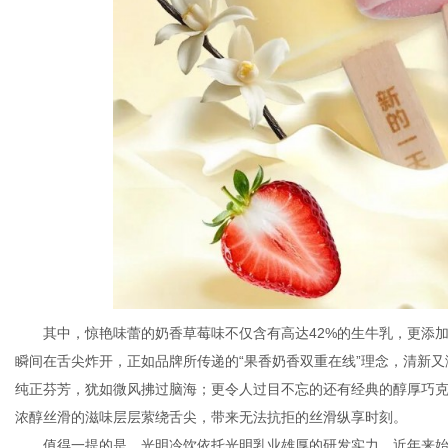
其中，惊艳味蕾的奶香草莓味不仅含有高达42%的生牛乳，更添
瞬间在舌尖炸开，正如品牌所传递的“果香奶香双重在线”理念，清新
纯正芬芳，犹如微风拂过脑海；更令人过目不忘的还有经典的醇厚巧克
浓醇丝滑的滋味层层萦绕舌尖，带来无法抗拒的丝滑纵享时刻。
值得一提的是，光明冷饮依托光明乳业雄厚的研发实力，近年来始