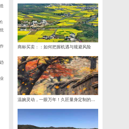
造
的
统
作
商标买卖：：如何把握机遇与规避风险
趋
业
温婉灵动，一眼万年！久匠量身定制的眉眼唇，才是你整张脸的点睛之笔！淡颜系女生的气质加分项