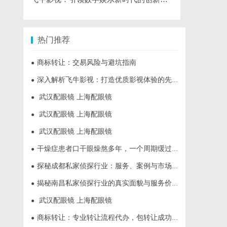
热门推荐
商标转让：交易风险与避坑指南
●
深入解析飞牛影视：打造优质影视体验的先锋平台
●
武汉配眼镜 上海配眼镜
●
武汉配眼镜 上海配眼镜
●
武汉配眼镜 上海配眼镜
●
干燥症患者口干眼燥熬多年，一个周期缓过来？老中医：一张辨证方对症，身体找回津液
●
探秘成都私家侦探行业：服务、案例与市场现状全面解析
●
揭秘南昌私家侦探行业的真实面貌与服务价值详解
●
武汉配眼镜 上海配眼镜
●
商标转让：专业转让流程代办，包转让成功再付款
●