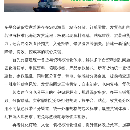
多平台铺货卖家普遍存在SKU海量、站点分散、订单零散、发货杂乱的痛
若没有标准化海运发货流程，极易出现资料混乱、贴标错误、混装串
力，还容易引发查验扣货、入仓拒收、错发漏发等损失。搭建一套适配
降错、提效、控成本的核心关键。
首先要搭建统一备货与资料标准化体系，解决多平台资料混乱问题。
固化装箱单、申报资料、箱唛标签、产品参数格式。所有货物统一登记
建档、参数混乱。同时区分普货、带电、敏感货分类台账，提前筛查
一引发的稽查风险。发货前固定三审机制，自主初审、仓内复核、货
其次建立分仓分平台的打包贴标标准，规避混货串货。多平台铺货
败、分货错乱。卖家需制定分级打包规则，按平台、站点、收货仓分区
用不同颜色胶带区分渠道。统一外箱规格与包装标准，规整货物体积，
动扫码入库要求，避免标签模糊导致锁库拒收。
再者优化订舱、入仓、装柜标准化链路，提升整体发货效率。摒弃