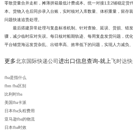
零散货量合并走柜，摊薄拼箱最低计费成本。统一对接1主2辅稳定货
本。货物入仓后同步录入台账，实时核对入库数量、体积重量，留存装
问题快速追责处理。
最后搭建异常处理与复盘标准机制。针对查验、延误、货损、错发
骤，减少临时应对失误。每日核对船期轨迹、每周复盘发货问题，优
平台铺货海运发货杂乱、出错率高、效率低下的问题，实现人力减负
更多
进出口信息查询-就上
北京国际快递公司
飞时达快
fba是指什么
fbm fba区别
比利时fba
美国fba卡派
日本fba头程费用
亚马逊fba的物流
日本fba时效