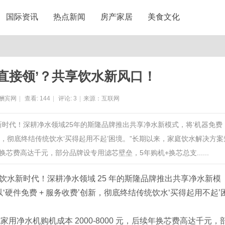
国际资讯
热点新闻
房产家居
美食文化
直接领’？共享饮水新风口！
酬宾网
|
查看:
144
|
评论:
3
|
来源：互联网
水新时代！深耕净水领域25年的斯隆品牌推出共享净水新模式，将‘机器免费
创新，彻底终结传统饮水‘买得起用不起’困境。”长期以来，家庭饮水解决方案
换芯费高达千元，部分品牌设专用滤芯壁垒，5年购机+换芯总支......
享饮水新时代！深耕净水领域 25 年的斯隆品牌推出共享净水新模
，以‘硬件免费 + 服务收费’创新，彻底终结传统饮水‘买得起用不起’
净水机购机成本 2000-8000 元，后续年换芯费高达千元，