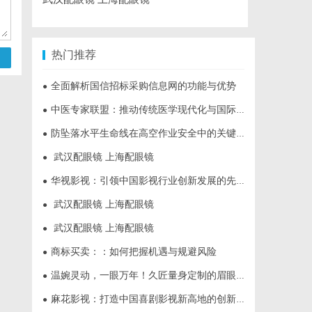
热门推荐
全面解析国信招标采购信息网的功能与优势
●
中医专家联盟：推动传统医学现代化与国际化的桥梁
●
防坠落水平生命线在高空作业安全中的关键作用与应用解析
●
武汉配眼镜 上海配眼镜
●
华视影视：引领中国影视行业创新发展的先行者
●
武汉配眼镜 上海配眼镜
●
武汉配眼镜 上海配眼镜
●
商标买卖：：如何把握机遇与规避风险
●
温婉灵动，一眼万年！久匠量身定制的眉眼唇，才是你整张脸的点睛之笔！淡颜系女生的气质加分项
●
麻花影视：打造中国喜剧影视新高地的创新典范
●