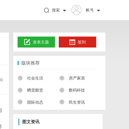
搜索
帐号
发表主题
签到
版块推荐
社会生活
房产家居
短
晒货殿堂
数码科技
国际动态
民生资讯
困
图文资讯
部