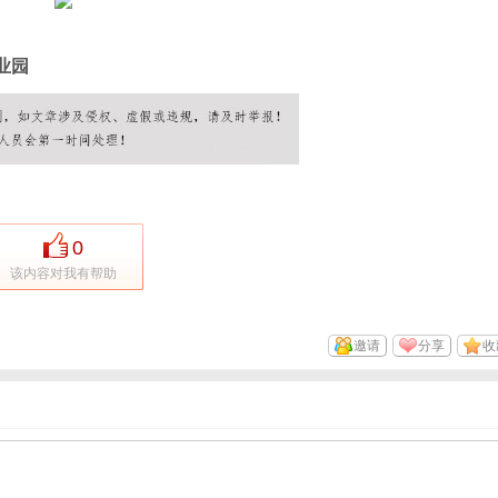
业园
0
该内容对我有帮助
邀请
分享
收