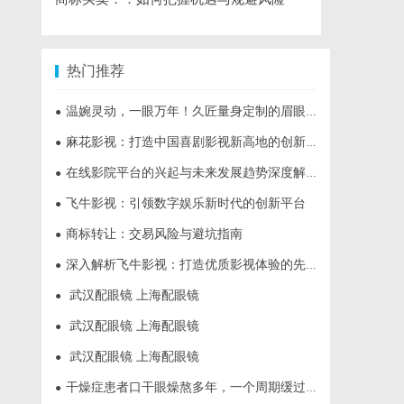
热门推荐
温婉灵动，一眼万年！久匠量身定制的眉眼唇，才是你整张脸的点睛之笔！淡颜系女生的气质加分项
●
麻花影视：打造中国喜剧影视新高地的创新典范
●
在线影院平台的兴起与未来发展趋势深度解析
●
飞牛影视：引领数字娱乐新时代的创新平台
●
商标转让：交易风险与避坑指南
●
深入解析飞牛影视：打造优质影视体验的先锋平台
●
武汉配眼镜 上海配眼镜
●
武汉配眼镜 上海配眼镜
●
武汉配眼镜 上海配眼镜
●
干燥症患者口干眼燥熬多年，一个周期缓过来？老中医：一张辨证方对症，身体找回津液
●