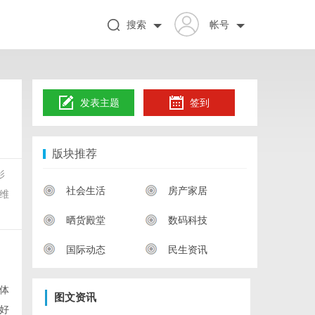
搜索
帐号
发表主题
签到
版块推荐
影
社会生活
房产家居
维
晒货殿堂
数码科技
国际动态
民生资讯
体
图文资讯
好