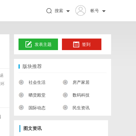
搜索
帐号
发表主题
签到
版块推荐
锡
社会生活
房产家居
和环
晒货殿堂
数码科技
国际动态
民生资讯
锡
图文资讯