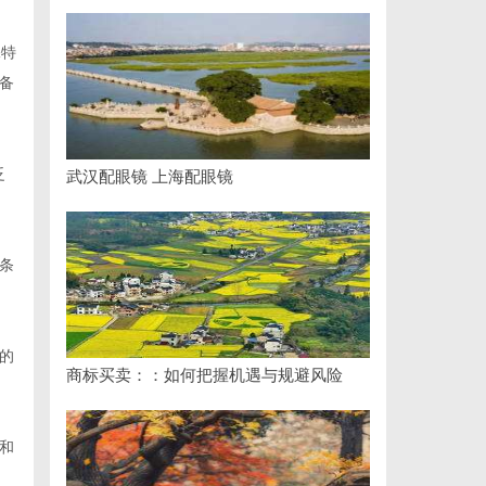
、
保特
备
泛
武汉配眼镜 上海配眼镜
条
的
商标买卖：：如何把握机遇与规避风险
和