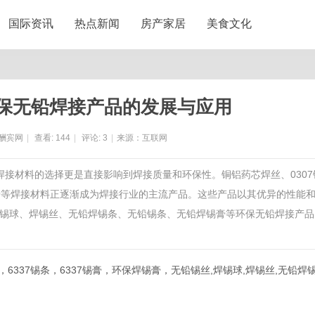
国际资讯
热点新闻
房产家居
美食文化
保无铅焊接产品的发展与应用
酬宾网
|
查看:
144
|
评论:
3
|
来源：互联网
焊接材料的选择更是直接影响到焊接质量和环保性。铜铝药芯焊丝、0307
37锡膏等焊接材料正逐渐成为焊接行业的主流产品。这些产品以其优异的性能
锡球、焊锡丝、无铅焊锡条、无铅锡条、无铅焊锡膏等环保无铅焊接产品
丝，6337锡条，6337锡膏，环保焊锡膏，无铅锡丝,焊锡球,焊锡丝,无铅焊