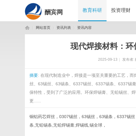
教育科研
投资理财
酬宾网
网站首页
资讯列表
资讯内容
现代焊接材料：环
酬
›
›
›
2025-09-13
|
发布者:
摘要
: 在现代制造业中，焊接是一项至关重要的工艺，而
丝、63锡丝、63锡条、6337锡丝、6337锡条、63
保特性，受到了广泛的应用。环保焊锡膏、无铅锡丝、焊
更......
宾
铜铝药芯焊丝，0307锡丝，63锡丝，63锡条，6337锡
条,无铅锡条,无铅焊锡膏,焊锡线,锡全球，