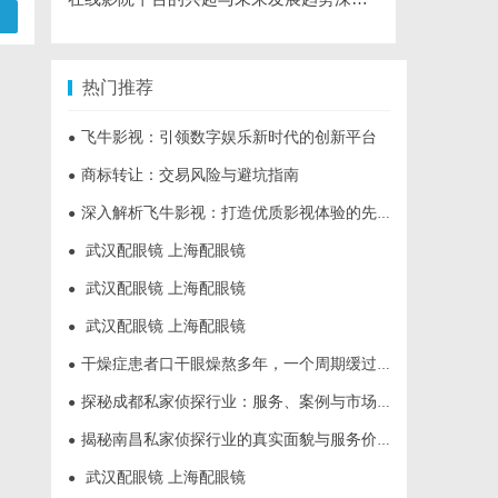
热门推荐
飞牛影视：引领数字娱乐新时代的创新平台
●
商标转让：交易风险与避坑指南
●
深入解析飞牛影视：打造优质影视体验的先锋平台
●
武汉配眼镜 上海配眼镜
●
武汉配眼镜 上海配眼镜
●
武汉配眼镜 上海配眼镜
●
干燥症患者口干眼燥熬多年，一个周期缓过来？老中医：一张辨证方对症，身体找回津液
●
探秘成都私家侦探行业：服务、案例与市场现状全面解析
●
揭秘南昌私家侦探行业的真实面貌与服务价值详解
●
武汉配眼镜 上海配眼镜
●