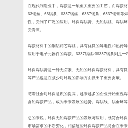
在现代制造业中，焊接是一项至关重要的工艺，而焊接材
63锡丝、63锡条、6337锡丝、6337锡条、6337
性，受到了广泛的应用。环保焊锡膏、无铅锡丝、焊锡球
受青睐。
网
焊接材料中的铜铝药芯焊丝，具有优良的导电性和热传导性
应用于电子元器件的焊接。6337锡丝和6337锡条则
环保焊锡膏是一种无卤素、无铅的环保焊接材料，具有良
等产品也是在减少对环境的影响方面做出了重要贡献。
随着社会对环保意识的提高，越来越多的企业开始重视焊
含铅焊接产品，成为未来发展的趋势。焊锡线、锡全球等
总的来说，环保无铅焊接产品的发展与应用，既符合环保
市场需求的不断变化，相信这些环保焊接产品将会在未来